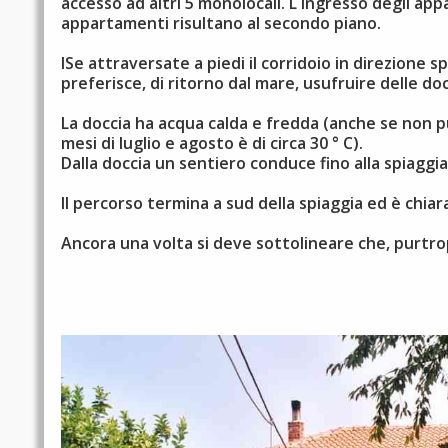
accesso ad altri 5 monolocali. L ingresso degli appa
appartamenti risultano al secondo piano.
ISe attraversate a piedi il corridoio in direzione s
preferisce, di ritorno dal mare, usufruire delle do
La doccia ha acqua calda e fredda (anche se non 
mesi di luglio e agosto è di circa 30 ° C).
Dalla doccia un sentiero conduce fino alla spiaggi
Il percorso termina a sud della spiaggia ed è chi
Ancora una volta si deve sottolineare che, purtr