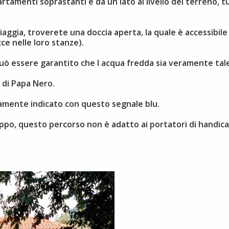
rtamenti soprastanti è da un lato al livello del terreno, tut
piaggia, troverete una doccia aperta, la quale è accessibile
cce nelle loro stanze).
può essere garantito che l acqua fredda sia veramente ta
a di Papa Nero.
aramente indicato con questo segnale blu.
oppo, questo percorso non è adatto ai portatori di handic