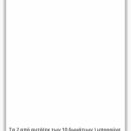
Τα 2 από αυτά(εκ των 10 δωμάτιων ) μπορούνε